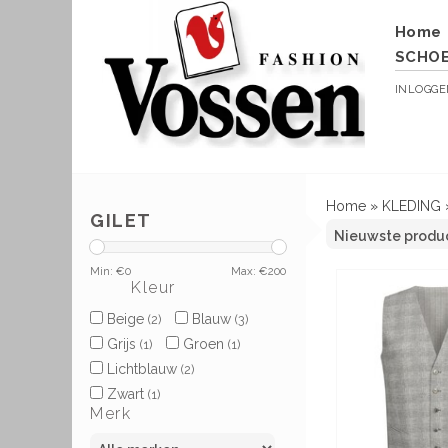
Home
SCHO
INLOGG
Home
»
KLEDING
GILET
Min: €
0
Max: €
200
Kleur
Beige
Blauw
(2)
(3)
Grijs
Groen
(1)
(1)
Lichtblauw
(2)
Zwart
(1)
Merk