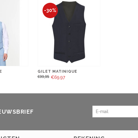
-30%
E
GILET MATINIQUE
€99,95
€69,97
IEUWSBRIEF