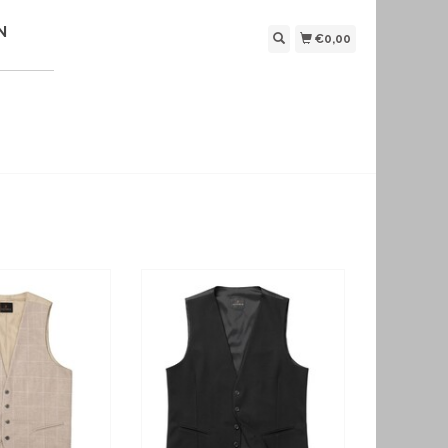
N
€0,00