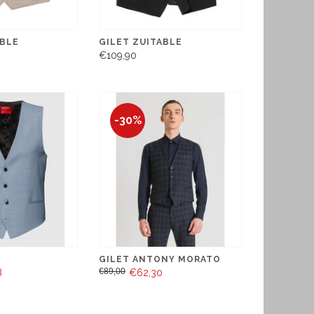
ABLE
GILET ZUITABLE
€109,90
-30%
GILET ANTONY MORATO
€89,00
8
€62,30