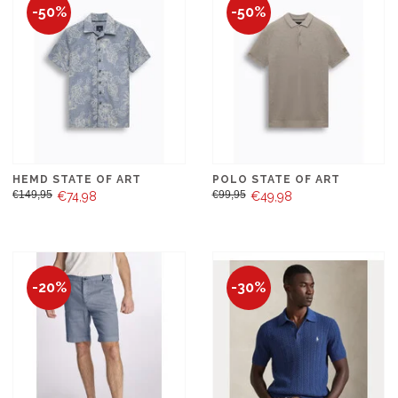
-50%
-50%
HEMD STATE OF ART
POLO STATE OF ART
€149,95
€99,95
€74,98
€49,98
-20%
-30%