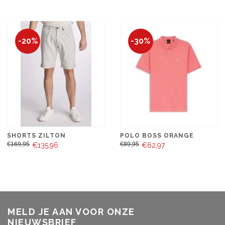
-20%
-30%
SHORTS ZILTON
POLO BOSS ORANGE
€169,95
€89,95
€135,96
€62,97
MELD JE AAN VOOR ONZE
NIEUWSBRIEF