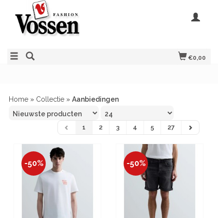
€0,00
Home
»
Collectie
»
Aanbiedingen
1
2
3
4
5
27
-50%
-50%