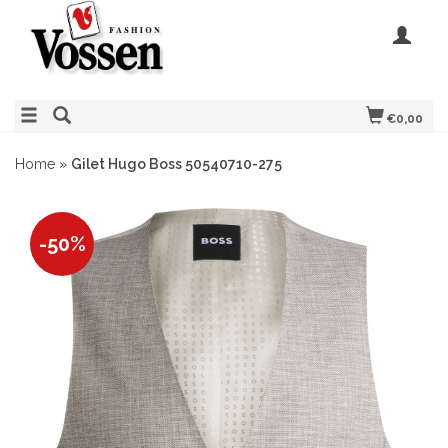
€0,00
Home
»
Gilet Hugo Boss 50540710-275
-50%