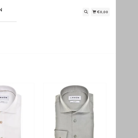
N
€0,00