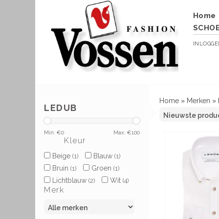
Home
SCHO
INLOGG
Home
»
Merken
»
LEDUB
Min: €
0
Max: €
100
Kleur
Beige
Blauw
(1)
(1)
Bruin
Groen
(1)
(1)
Lichtblauw
Wit
(2)
(4)
Merk