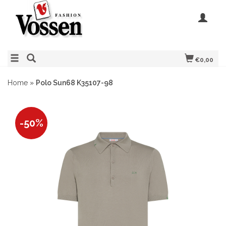
€0,00
Home
»
Polo Sun68 K35107-98
-50%