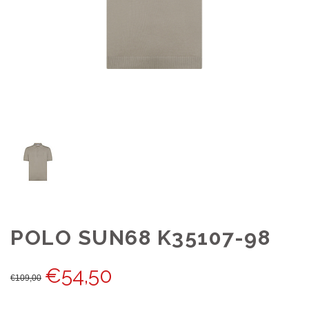
POLO SUN68 K35107-98
€
54,50
€
109,00