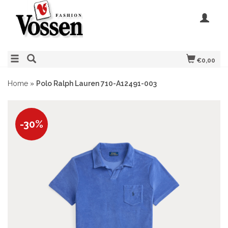
€0,00
Home
»
Polo Ralph Lauren 710-A12491-003
-30%