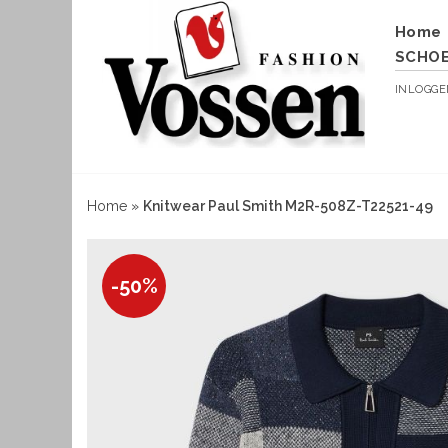
Home
SCHO
INLOGG
Home
»
Knitwear Paul Smith M2R-508Z-T22521-49
-50%