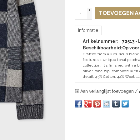
+
TOEVOEGEN A
-
Informatie
Artikelnummer:
72513 - 
Beschikbaarheid:
Op voor
Crafted from a luxurious blend
features a unique tonal patch
collection. It’s finished with a 
silver-tone zip, complete with 
detail. 45% Cotton, 44% Wool, 1
Aan verlanglijst toevoegen
/