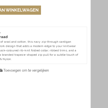
AN WINKELWAGEN
L
raad
 of wool and cotton, this navy zip-through cardigan
work design that adds a modern edge to your knitwear
block-coloured rib-knit folded collar, ribbed trims, and a
a branded trapeze-shaped zip pull for a subtle touch of
1% Nylon.
Toevoegen om te vergelijken