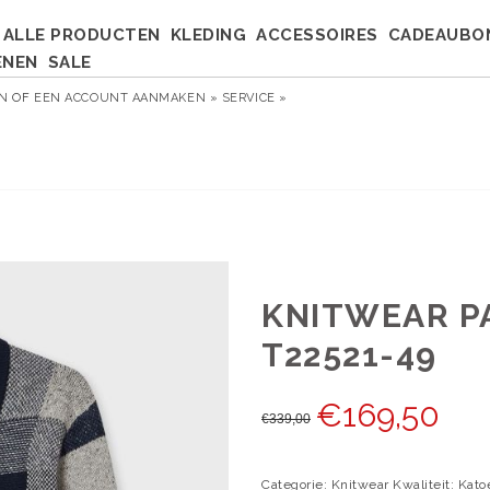
ALLE PRODUCTEN
KLEDING
ACCESSOIRES
CADEAUBO
ENEN
SALE
EN
OF
EEN ACCOUNT AANMAKEN »
SERVICE »
KNITWEAR P
T22521-49
€
169,50
€
339,00
Categorie: Knitwear Kwaliteit: Kat