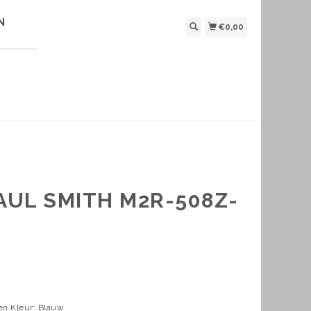
N
€0,00
AUL SMITH M2R-508Z-
oen Kleur: Blauw