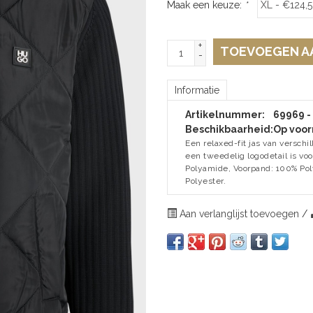
Maak een keuze:
*
+
TOEVOEGEN A
-
Informatie
Artikelnummer:
69969 -
Beschikbaarheid:
Op voor
Een relaxed-fit jas van verschi
een tweedelig logodetail is vo
Polyamide, Voorpand: 100% Poly
Polyester.
Aan verlanglijst toevoegen
/