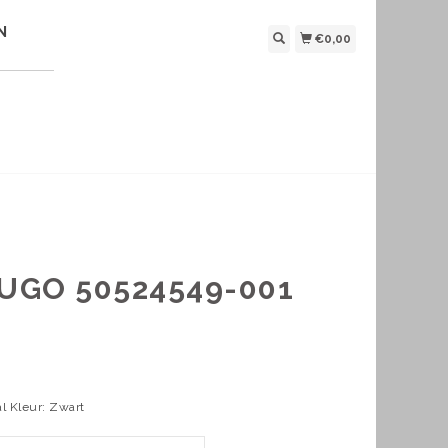
N
€0,00
UGO 50524549-001
al Kleur: Zwart