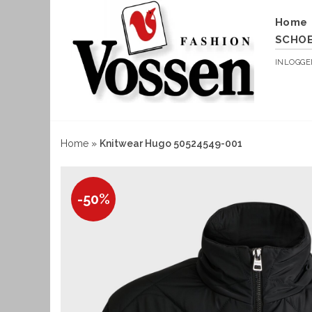
Home
SCHO
INLOGG
Home
»
Knitwear Hugo 50524549-001
-50%