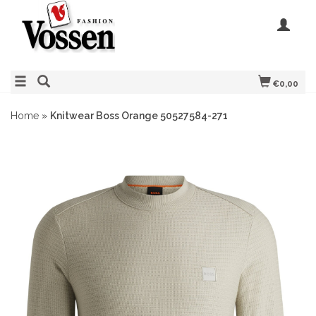
€0,00
Home
»
Knitwear Boss Orange 50527584-271