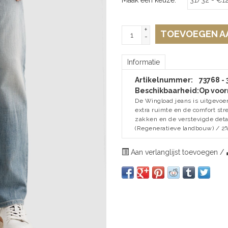
+
TOEVOEGEN A
-
Informatie
Artikelnummer:
73768 -
Beschikbaarheid:
Op voor
De Wingload jeans is uitgevoerd
extra ruimte en de comfort stre
zakken en de verstevigde detai
(Regeneratieve landbouw) / 2%
Aan verlanglijst toevoegen
/