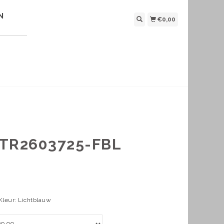
N
€0,00
TR2603725-FBL
 Kleur: Lichtblauw