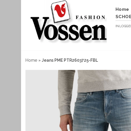
Home
SCHO
INLOGG
Home
»
Jeans PME PTR2603725-FBL