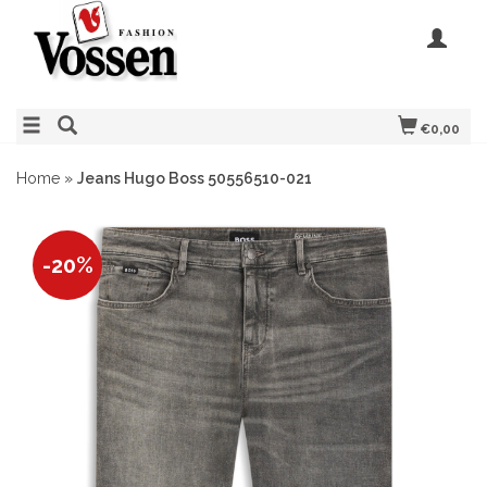
€0,00
Home
»
Jeans Hugo Boss 50556510-021
-20%