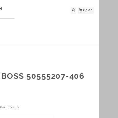
N
€0,00
BOSS 50555207-406
 Kleur: Blauw