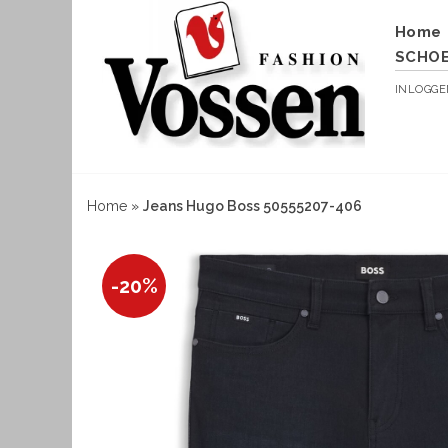
Home
SCHO
INLOGG
Home
»
Jeans Hugo Boss 50555207-406
-20%