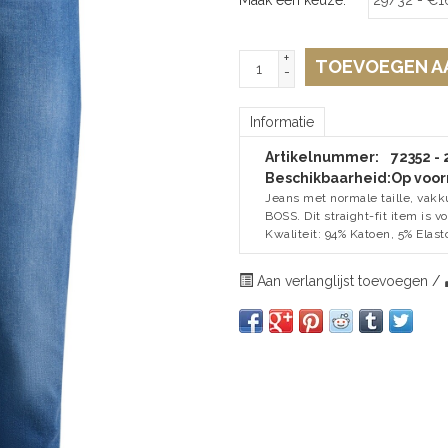
+
TOEVOEGEN A
-
Informatie
Artikelnummer:
72352 -
Beschikbaarheid:
Op voor
Jeans met normale taille, vak
BOSS. Dit straight-fit item is
Kwaliteit: 94% Katoen, 5% Elast
Aan verlanglijst toevoegen
/