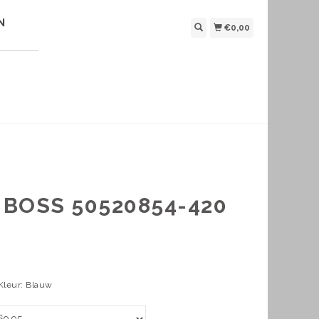
N
€0,00
BOSS 50520854-420
 Kleur: Blauw