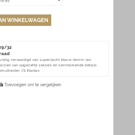
AN WINKELWAGEN
 29/32
raad
kundig vervaardigd van superzacht blauw denim van
 voorzien van opgezette zakken en kenmerkende details.
omultiester, 1% Elastan.
Toevoegen om te vergelijken