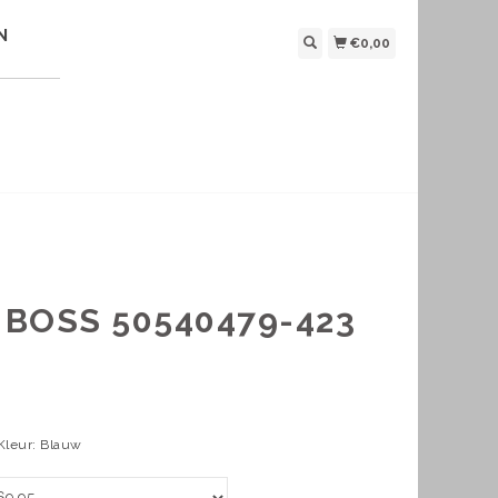
N
€0,00
BOSS 50540479-423
 Kleur: Blauw