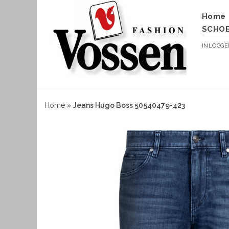
Home
SCHO
INLOGG
Home
»
Jeans Hugo Boss 50540479-423