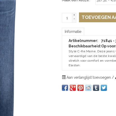
+
TOEVOEGEN A
-
Informatie
Artikelnummer:
71841 -
Beschikbaarheid:
Op voor
Style C-Re.Maine. Deze jeans
vervaardigd van de beste kwali
stretch voor comfort en vormbe
Elastan.
Aan verlanglijst toevoegen
/