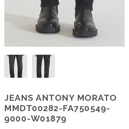
JEANS ANTONY MORATO
MMDT00282-FA750549-
9000-W01879