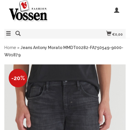
€0,00
Home
»
Jeans Antony Morato MMDT00282-FA750549-9000-
W01879
-20%