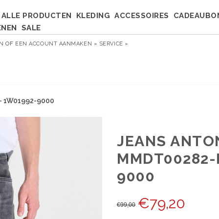
ALLE PRODUCTEN
KLEDING
ACCESSOIRES
CADEAUBO
ENEN
SALE
EN
OF
EEN ACCOUNT AANMAKEN »
SERVICE »
- 1W01992-9000
JEANS ANTO
MMDT00282-F
9000
€
79,20
€
99,00