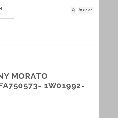
N
€0,00
NY MORATO
A750573- 1W01992-