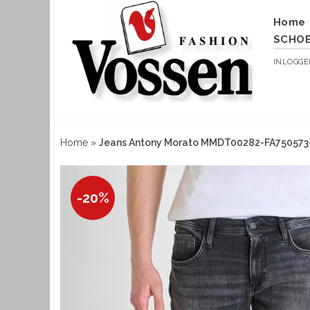
Home
SCHO
INLOGG
Home
»
Jeans Antony Morato MMDT00282-FA750573
-20%