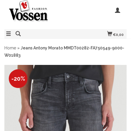
€0,00
Home
»
Jeans Antony Morato MMDT00282-FA750549-9000-
W01883
-20%