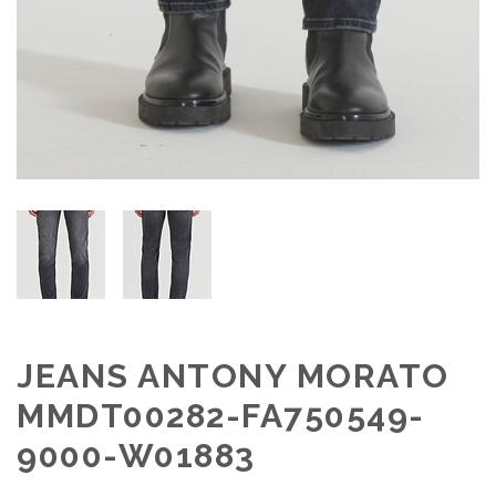
JEANS ANTONY MORATO
MMDT00282-FA750549-
9000-W01883