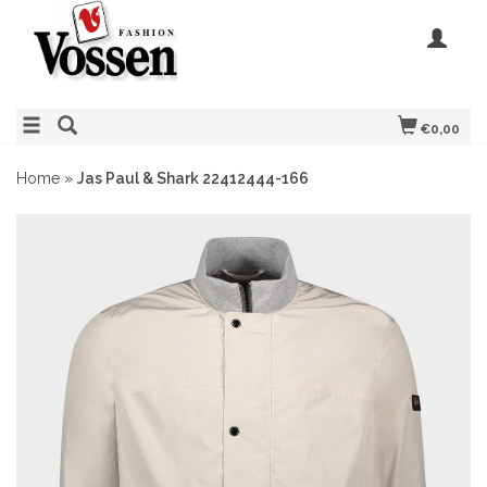
€0,00
Home
»
Jas Paul & Shark 22412444-166