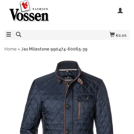
€0,00
Home
»
Jas Milestone 990474-60065-39