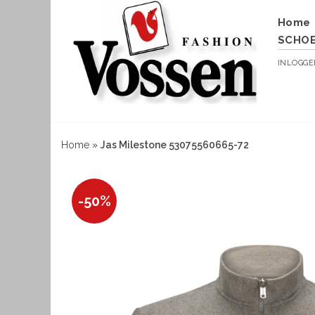
Home
SCHO
INLOGG
Home
»
Jas Milestone 53075560665-72
-50%