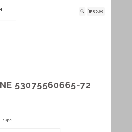
N
€0,00
NE 53075560665-72
: Taupe