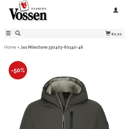
€0,00
Home
»
Jas Milestone 330403-60340-46
-50%