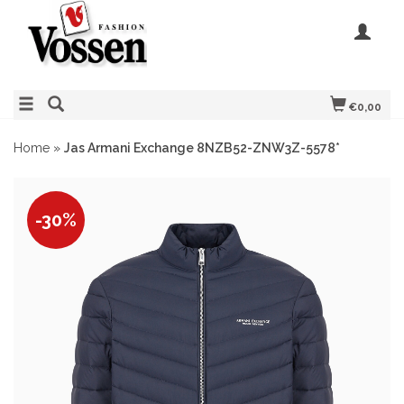
€0,00
Home
»
Jas Armani Exchange 8NZB52-ZNW3Z-5578*
-30%