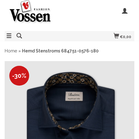
€0,00
Home
»
Hemd Stenstroms 684751-0576-180
-30%