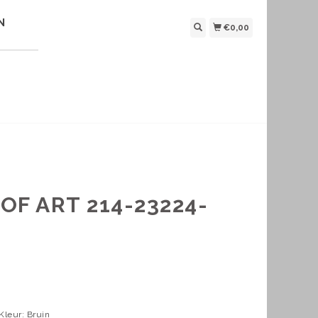
N
€0,00
OF ART 214-23224-
Kleur: Bruin