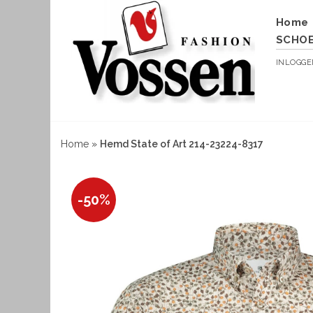
Home
SCHO
INLOGG
Home
»
Hemd State of Art 214-23224-8317
-50%