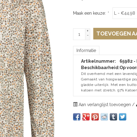
Maak een keuze:
*
+
TOEVOEGEN A
-
Informatie
Artikelnummer:
65982 - 
Beschikbaarheid:
Op voor
Dit overhemd met een levendige
Gemaakt van hoogwaardige popl
gladde uiterlijk. Met een butt
katoen met stretch. 97% Katoen
Aan verlanglijst toevoegen
/