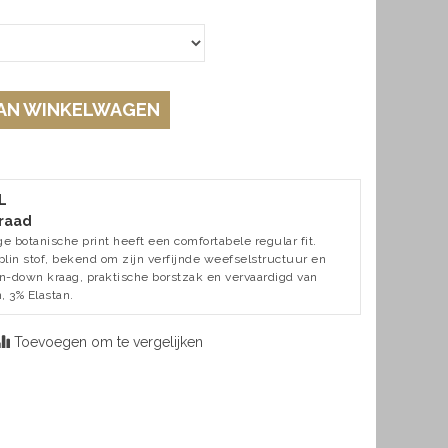
AN WINKELWAGEN
L
raad
 botanische print heeft een comfortabele regular fit.
in stof, bekend om zijn verfijnde weefselstructuur en
on-down kraag, praktische borstzak en vervaardigd van
, 3% Elastan.
Toevoegen om te vergelijken