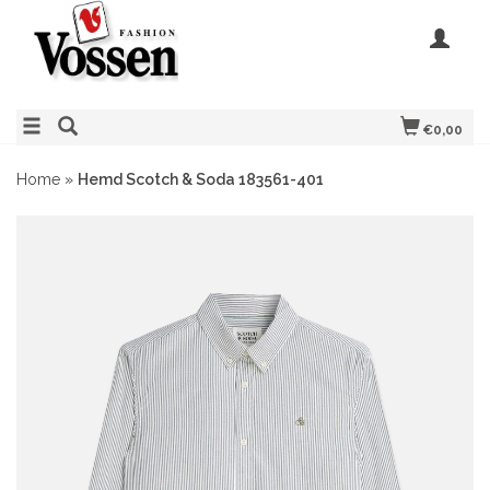
€0,00
Home
»
Hemd Scotch & Soda 183561-401