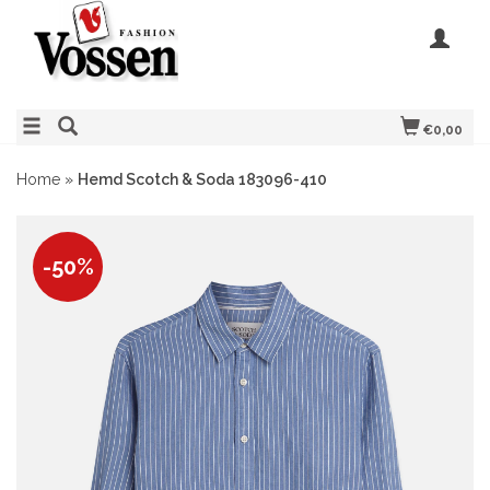
€0,00
Home
»
Hemd Scotch & Soda 183096-410
-50%