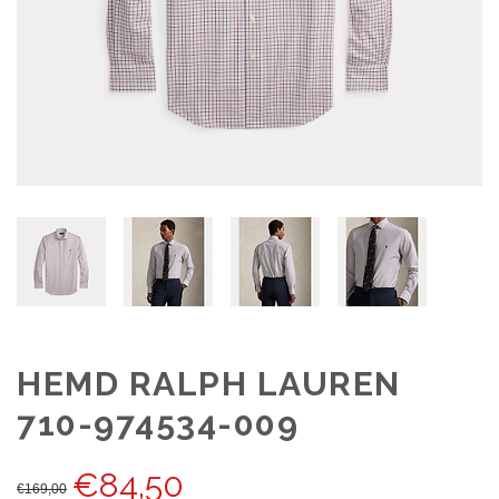
HEMD RALPH LAUREN
710-974534-009
€
84,50
€
169,00