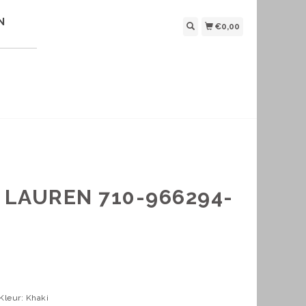
N
€0,00
LAUREN 710-966294-
Kleur: Khaki