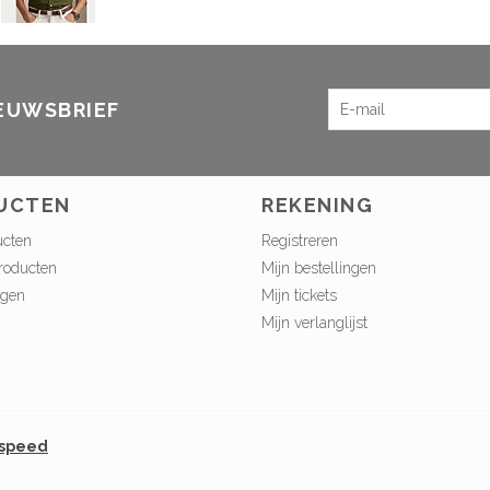
IEUWSBRIEF
UCTEN
REKENING
ucten
Registreren
roducten
Mijn bestellingen
ngen
Mijn tickets
Mijn verlanglijst
tspeed