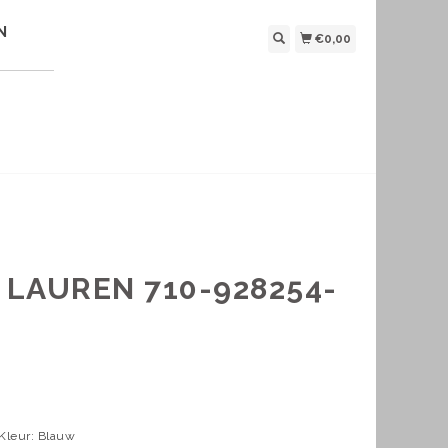
N
€0,00
LAUREN 710-928254-
 Kleur: Blauw