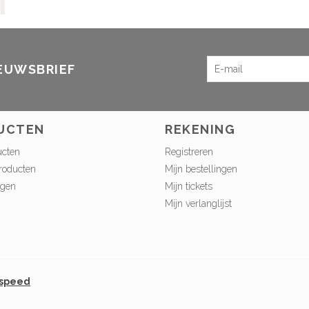
IEUWSBRIEF
UCTEN
REKENING
ucten
Registreren
roducten
Mijn bestellingen
ngen
Mijn tickets
Mijn verlanglijst
tspeed