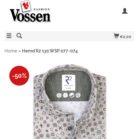
€0,00
Home
»
Hemd R2 130.WSP.077-074
-50%