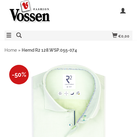
€0,00
Home
»
Hemd R2 128.WSP.055-074
-50%