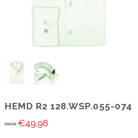
HEMD R2 128.WSP.055-074
€
49,98
€
99,95