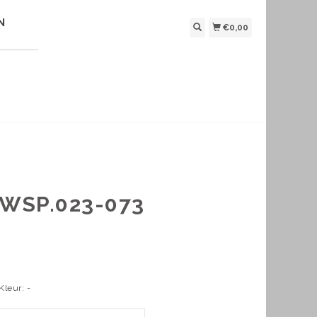
N
€0,00
.WSP.023-073
Kleur: -