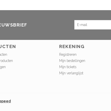
IEUWSBRIEF
UCTEN
REKENING
ucten
Registreren
roducten
Mijn bestellingen
ngen
Mijn tickets
Mijn verlanglijst
tspeed