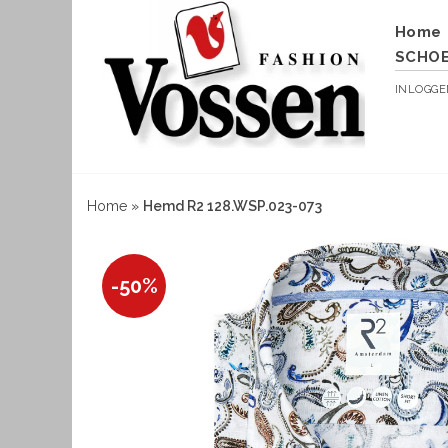
Home
SCHO
INLOGG
Home
»
Hemd R2 128.WSP.023-073
-50%