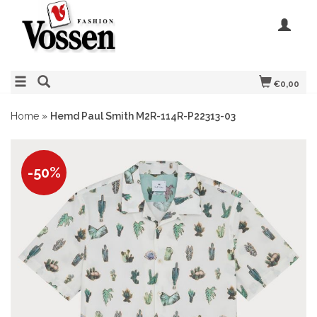
€0,00
Home
»
Hemd Paul Smith M2R-114R-P22313-03
-50%