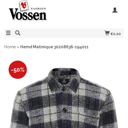
€0,00
Home
»
Hemd Matinique 30208636-194011
-50%