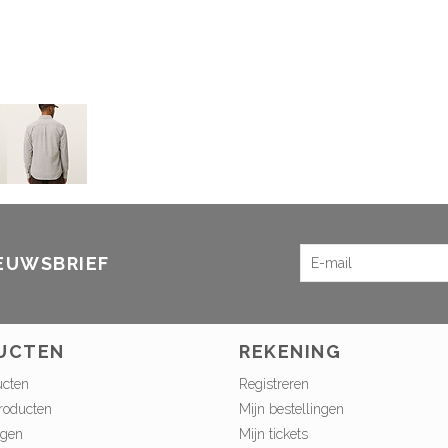
IEUWSBRIEF
UCTEN
REKENING
ucten
Registreren
roducten
Mijn bestellingen
ngen
Mijn tickets