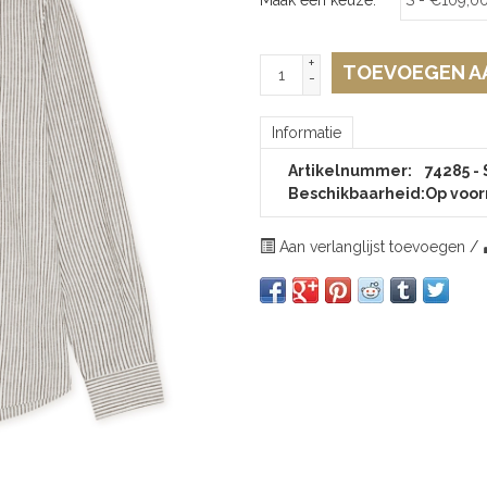
+
TOEVOEGEN A
-
Informatie
Artikelnummer:
74285 - 
Beschikbaarheid:
Op voor
Aan verlanglijst toevoegen
/