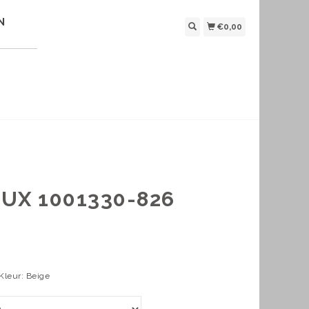
N
€0,00
UX 1001330-826
Kleur: Beige