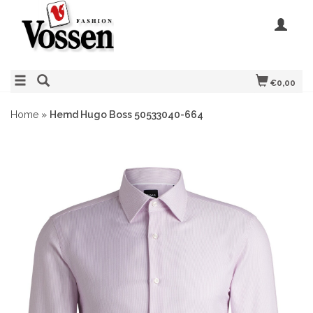
€0,00
Home
»
Hemd Hugo Boss 50533040-664