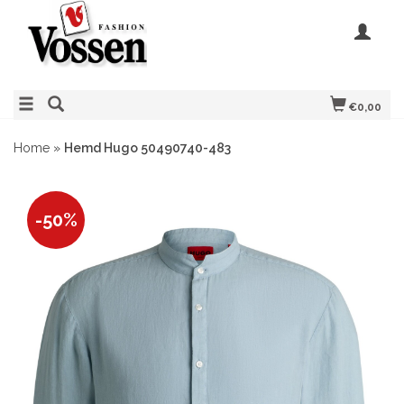
€0,00
Home
»
Hemd Hugo 50490740-483
-50%