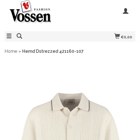
€0,00
Home
»
Hemd Dstrezzed 421160-107