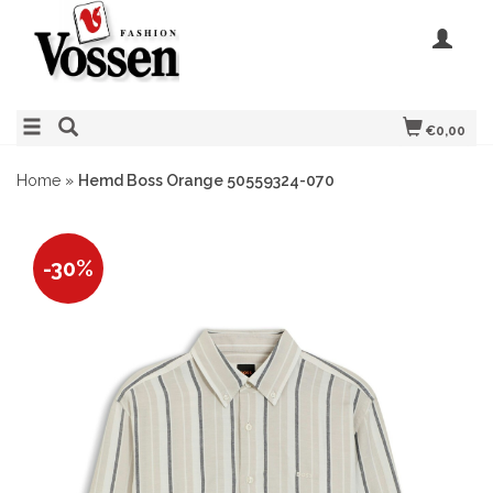
€0,00
Home
»
Hemd Boss Orange 50559324-070
-30%