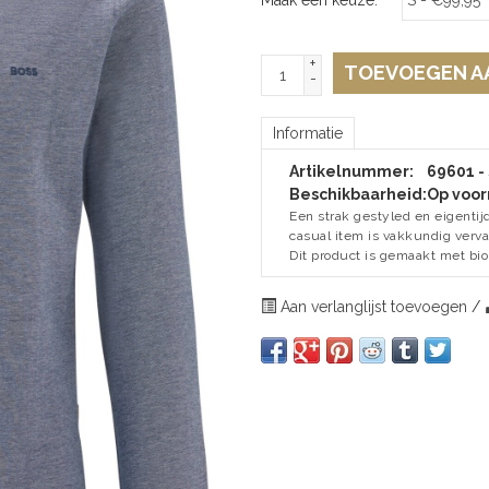
+
TOEVOEGEN A
-
Informatie
Artikelnummer:
69601 -
Beschikbaarheid:
Op voor
Een strak gestyled en eigenti
casual item is vakkundig verv
Dit product is gemaakt met bi
Aan verlanglijst toevoegen
/