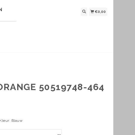
N
€0,00
ORANGE 50519748-464
 Kleur: Blauw