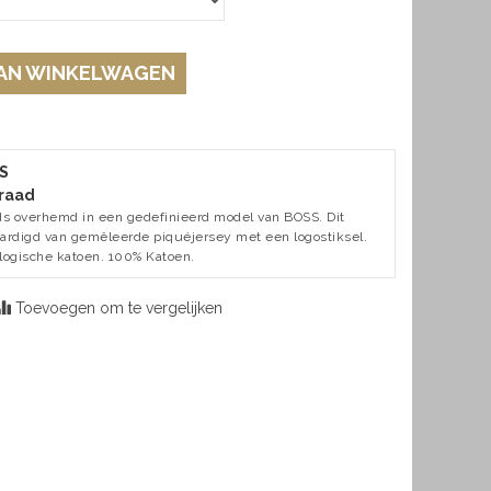
AN WINKELWAGEN
 S
raad
jds overhemd in een gedefinieerd model van BOSS. Dit
aardigd van gemêleerde piquéjersey met een logostiksel.
ologische katoen. 100% Katoen.
Toevoegen om te vergelijken