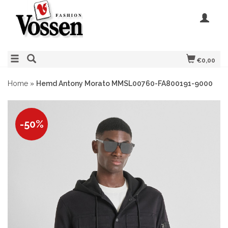
€0,00
Home
»
Hemd Antony Morato MMSL00760-FA800191-9000
-50%