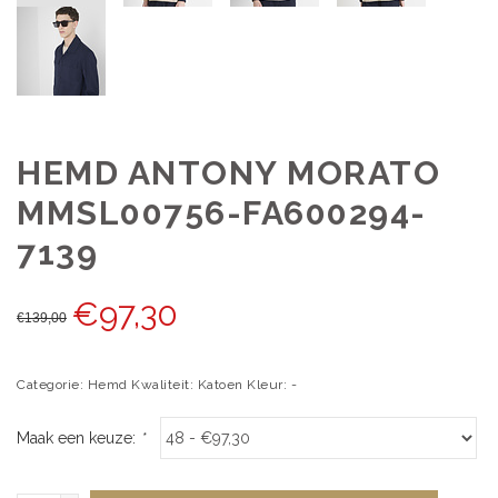
HEMD ANTONY MORATO
MMSL00756-FA600294-
7139
€
97,30
€
139,00
Categorie: Hemd Kwaliteit: Katoen Kleur: -
Maak een keuze:
*