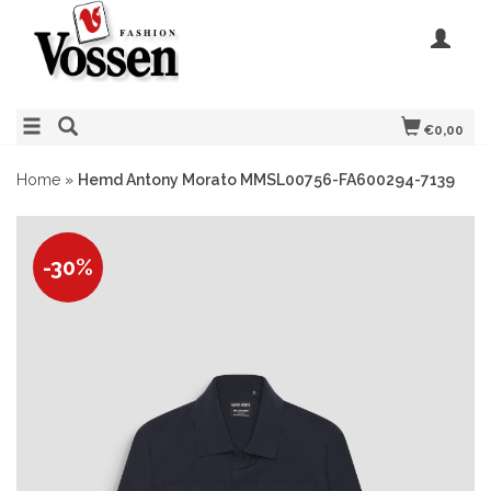
€0,00
Home
»
Hemd Antony Morato MMSL00756-FA600294-7139
-30%