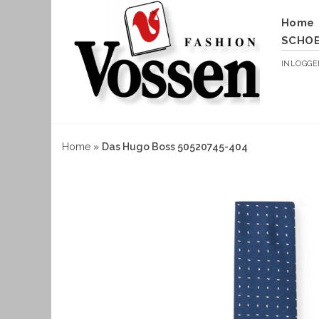
Home
SCHO
INLOGG
Home
»
Das Hugo Boss 50520745-404