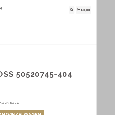
N
€0,00
SS 50520745-404
 Kleur: Blauw
AN WINKELWAGEN