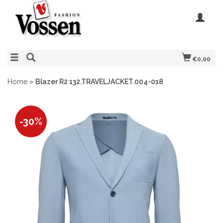
€0,00
Home
»
Blazer R2 132.TRAVELJACKET.004-018
-30%