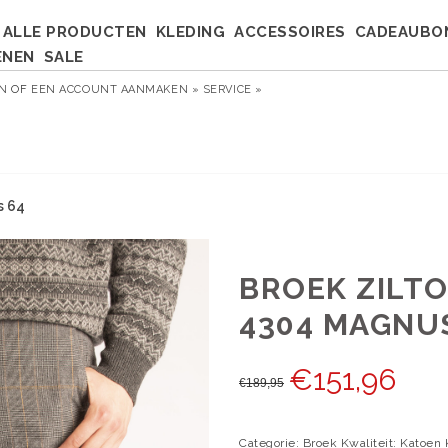
ALLE PRODUCTEN
KLEDING
ACCESSOIRES
CADEAUBO
ENEN
SALE
EN
OF
EEN ACCOUNT AANMAKEN »
SERVICE »
s 64
BROEK ZILTO
4304 MAGNU
€
151,96
€
189,95
Categorie: Broek Kwaliteit: Katoen 