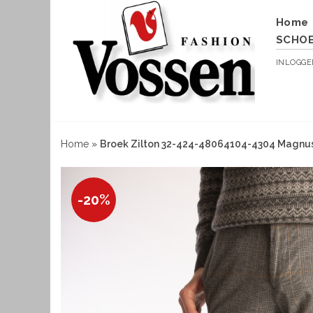
Home
SCHO
INLOGG
Home
»
Broek Zilton 32-424-48064104-4304 Magnu
-20%