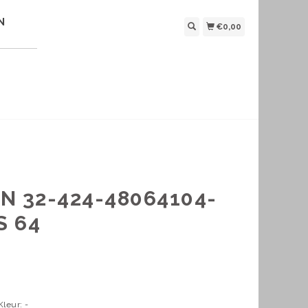
N
€0,00
N 32-424-48064104-
S 64
Kleur: -