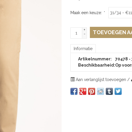
Maak een keuze:
*
+
TOEVOEGEN A
-
Informatie
Artikelnummer:
70478 -
Beschikbaarheid:
Op voor
Aan verlanglijst toevoegen
/