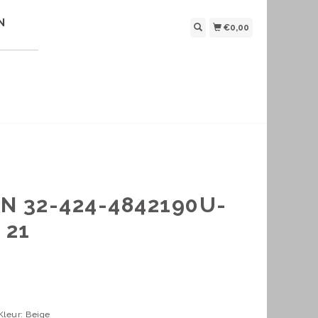
N
€0,00
N 32-424-4842190U-
 21
Kleur: Beige