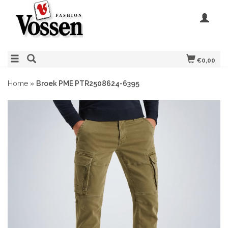
€0,00
Home
»
Broek PME PTR2508624-6395