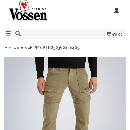
€0,00
Home
»
Broek PME PTR2503628-6405