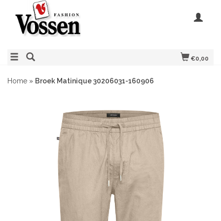
€0,00
Home
»
Broek Matinique 30206031-160906